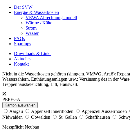
Der SVW
Energie & Wasserkosten
VEWA Abrechnungsmodell
Wärme / Kälte
Strom
Wasser
FAQs
Spartipps
Downloads & Links
Aktuelles
Kontakt
Nicht in die Wasserkosten gehören (sinngem. VMWG, Art.6): Reparat
Wasserzählern, Enthärtungsanlagen usw.; Verzinsung des in der Wasse
Treppenhausbeleuchtung, Lift, Hauswart.
PEPEGA
Kanton auswählen
Aargau
Appenzell Innerrhoden
Appenzell Ausserrhoden
Nidwalden
Obwalden
St. Gallen
Schaffhausen
Schw
Messpflicht Neubau