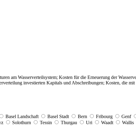
uren am Wasserverteilsystem; Kosten für die Erneuerung der Wasserver
rverteilung investierten Kapitals und Abschreibungen; Kosten, die mit
Basel Landschaft
Basel Stadt
Bern
Fribourg
Genf
yz
Solothurn
Tessin
Thurgau
Uri
Waadt
Wallis