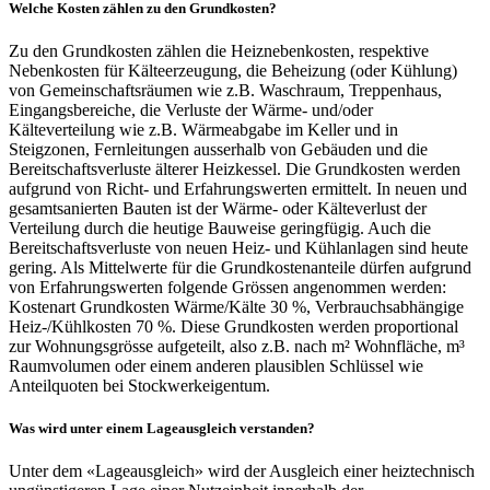
Welche Kosten zählen zu den Grundkosten?
Zu den Grundkosten zählen die Heiznebenkosten, respektive
Nebenkosten für Kälteerzeugung, die Beheizung (oder Kühlung)
von Gemeinschaftsräumen wie z.B. Waschraum, Treppenhaus,
Eingangsbereiche, die Verluste der Wärme- und/oder
Kälteverteilung wie z.B. Wärmeabgabe im Keller und in
Steigzonen, Fernleitungen ausserhalb von Gebäuden und die
Bereitschaftsverluste älterer Heizkessel. Die Grundkosten werden
aufgrund von Richt- und Erfahrungswerten ermittelt. In neuen und
gesamtsanierten Bauten ist der Wärme- oder Kälteverlust der
Verteilung durch die heutige Bauweise geringfügig. Auch die
Bereitschaftsverluste von neuen Heiz- und Kühlanlagen sind heute
gering. Als Mittelwerte für die Grundkostenanteile dürfen aufgrund
von Erfahrungswerten folgende Grössen angenommen werden:
Kostenart Grundkosten Wärme/Kälte 30 %, Verbrauchsabhängige
Heiz-/Kühlkosten 70 %. Diese Grundkosten werden proportional
zur Wohnungsgrösse aufgeteilt, also z.B. nach m² Wohnfläche, m³
Raumvolumen oder einem anderen plausiblen Schlüssel wie
Anteilquoten bei Stockwerkeigentum.
Was wird unter einem Lageausgleich verstanden?
Unter dem «Lageausgleich» wird der Ausgleich einer heiztechnisch