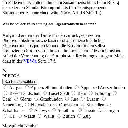
im Falle einer Nichtteilnahme am Zusammenschluss beim Bezug
des externen Standardstromprodukts für die entsprechende
Strommenge zu entrichten wäre (EnV, Art. 16 Ziff. 1b).
Was ist bei der Verrechnung des Eigenstroms zu beachten?
Aufgrund ändernder Tarife für den zurückgespiesenen
Photovoltaikstrom sowie basierend auf unterschiedlichen
Eigenverbrauchsquoten können die Kosten für den selbst
produzierten Strom von Jahr zu Jahr abweichen. Diesem Umstand
ist bei der Verrechnung der Stromkosten Rechnung zu tragen. Mehr
dazu in der
VEWA
Seite 17 f.
PEPEGA
Kanton auswählen
Aargau
Appenzell Innerrhoden
Appenzell Ausserrhoden
Basel Landschaft
Basel Stadt
Bern
Fribourg
Genf
Glarus
Graubünden
Jura
Luzern
Neuenburg
Nidwalden
Obwalden
St. Gallen
Schaffhausen
Schwyz
Solothurn
Tessin
Thurgau
Uri
Waadt
Wallis
Zürich
Zug
Messpflicht Neubau