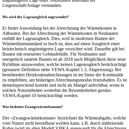
ungünstigeren Lage einer Nutzeinheit innerhalb der
Liegenschaft/Anlage verstanden.
Wo wird der Lageausgleich angewendet?
Er findet Anwendung bei der Abrechnung der Wärmekosten in
Altbauten. Bei der Abrechnung der Wärmekosten in Neubauten
entfällt der Lageausgleich. Dies, weil in modernen Bauten der
Wärmedämmstandard so hoch ist, dass auf einen Ausgleich einer
heiztechnisch ungünstigeren Lage verzichtet wird. Dasselbe gilt bei
Bauten mit erneuerter Gebäudehülle. Für Neubauten und
energetisch sanierte Bauten ist ab 2018 nach Möglichkeit diese neue
Richtlinie anzuwenden, welche keinen Lageausgleich berücksichtigt
(genauere Definition siehe VEWA-Kapitel 1.3, Abgrenzung). Bei
bestehenden Heizkostenabrechnungen ist im Sinne der Kontinuität
zu empfehlen, am bisherigen Abrechnungsmodus festzuhalten. Es ist
dementsprechend korrekt und nicht als Mangel anfechtbar, wenn in
solchen Nutzeinheiten weiterhin die Besonderheiten gemäss
VEWA-Kapitel 10 berücksichtigt werden.
Was bedeutet Zwangswärmekonsum?
Der «Zwangswärmekonsum» bezeichnet die Wärmeabgabe, welche
vom Nutzer nicht beeinflusst werden kann, z.B. durch mitheizende
Rohre (wird im alten Modell VHKA angewandt für die Abrechnung