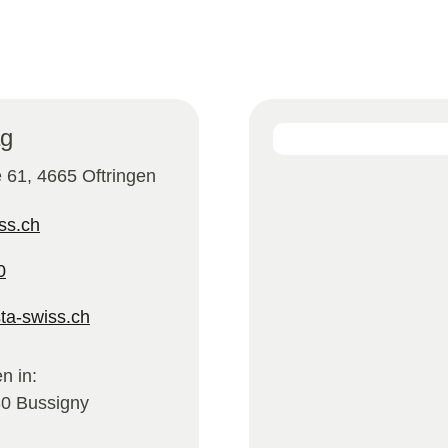
ag
e 61, 4665 Oftringen
ss.ch
0
sta-swiss.ch
n in:
30 Bussigny