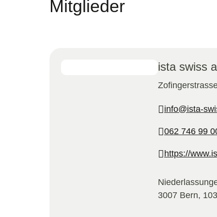
Mitglieder
ista swiss 
Zofingerstrass
info@ista-swi
062 746 99 0
https://www.i
Niederlassunge
3007 Bern, 10