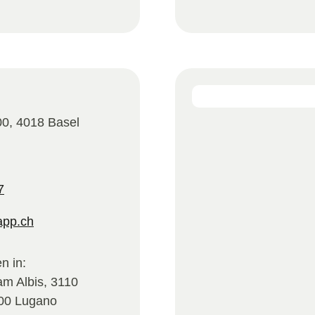
0, 4018 Basel
7
app.ch
n in:
am Albis, 3110
00 Lugano