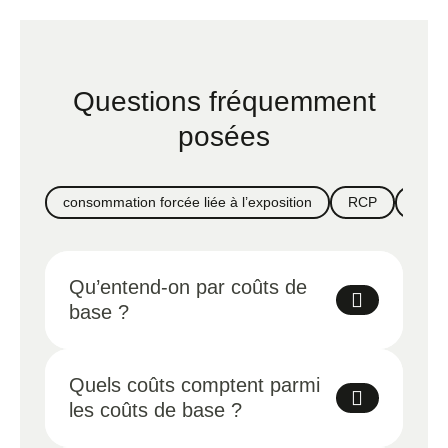
Questions fréquemment
posées
consommation forcée liée à l’exposition
RCP
DIFE
Qu’entend-on par coûts de
base ?
Il s’agit de coûts générés indépendamment de
l’énergie et de l’eau consommées (mise à
Quels coûts comptent parmi
disposition et entretien).
les coûts de base ?