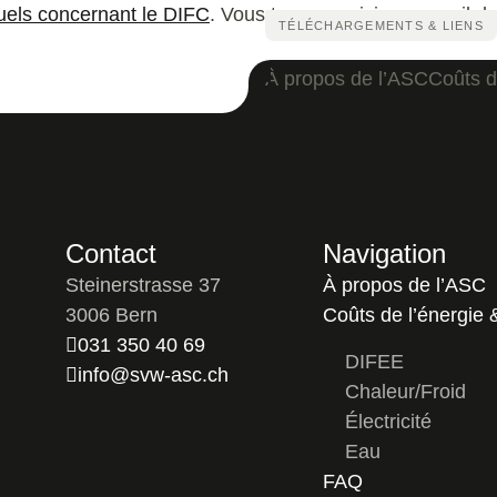
uels concernant le DIFC
. Vous trouverez ici un recueil d
TÉLÉCHARGEMENTS & LIENS
À propos de l’ASC
Coûts d
Contact
Navigation
Steinerstrasse 37
À propos de l’ASC
3006 Bern
Coûts de l’énergie 
031 350 40 69
DIFEE
info@svw-asc.ch
Chaleur/Froid
Électricité
Eau
FAQ