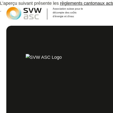
L’aperçu suivant présente les
règlements cantonaux act
Association suisse pour le
.
décompte des coûts
d’énergie et d’eau